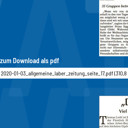
zum Download als pdf
2020-01-03_allgemeine_laber_zeitung_seite_17.pdf
(310,8